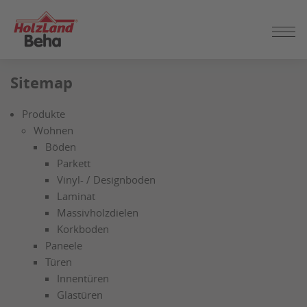
ZUM
Sitemap
SEITENINHALT
SPRINGEN
Produkte
Wohnen
Böden
Parkett
Vinyl- / Designboden
Laminat
Massivholzdielen
Korkboden
Paneele
Türen
Innentüren
Glastüren