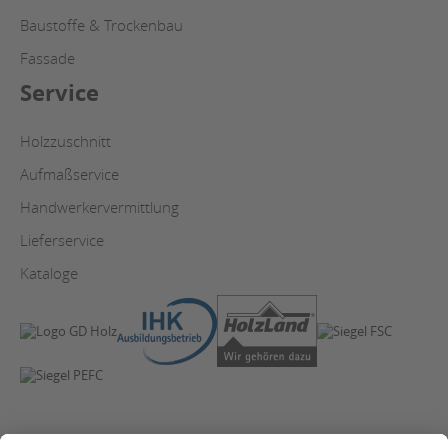
Baustoffe & Trockenbau
Fassade
Service
Holzzuschnitt
Aufmaßservice
Handwerkervermittlung
Lieferservice
Kataloge