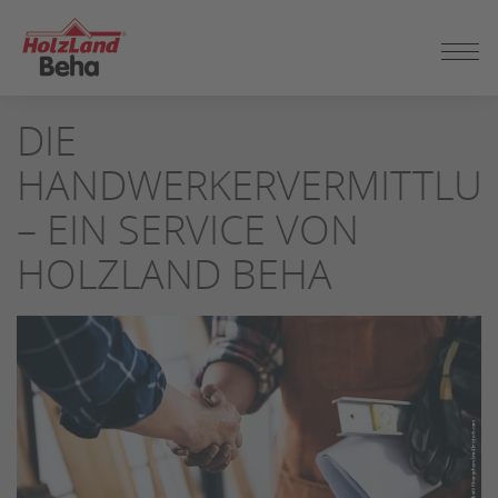
ZUM
DIE
SEITENINHALT
SPRINGEN
HANDWERKERVERMITTLU
– EIN SERVICE VON
HOLZLAND BEHA