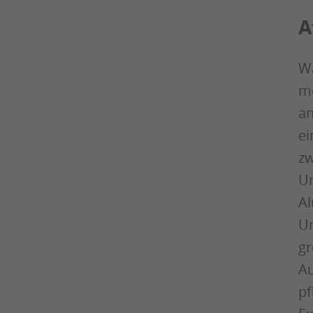
A
Wä
mo
an
ei
zw
Un
A
Un
gr
Au
pf