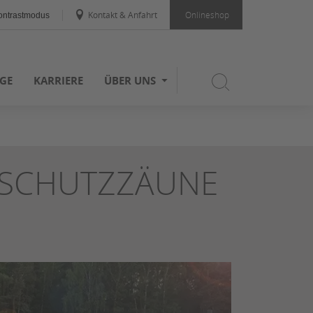
Kontakt & Anfahrt
Onlineshop
ntrastmodus
GE
KARRIERE
ÜBER UNS
TSCHUTZZÄUNE