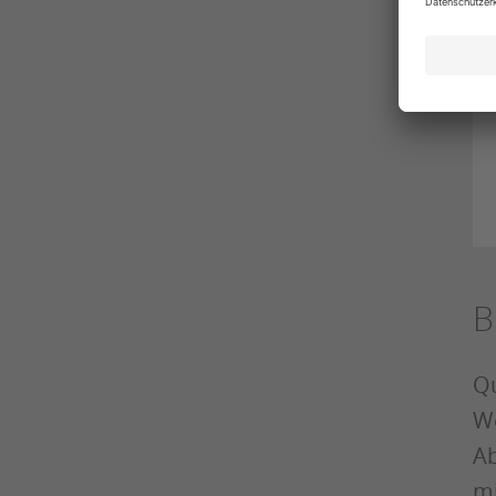
B
Qu
We
Ab
mi