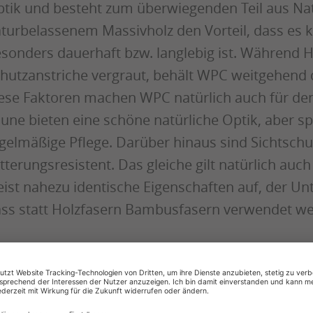
tik und besteht zum überwiegenden Teil aus Nat
turbelassenem Massivholz den Vorteil, dass es 
sonders dauerhaft bzw. langlebig ist. Während 
hutzanstriche vergraut, behält WPC weitgehend d
ese Faktoren machen WPC natürlich auch für den
une bieten eine schöne natürliche Optik, aber sp
gelmäßige Pflege. Darüber hinaus sind Sichtsc
tterungsresistent. Das gleiche gilt natürlich au
ist nahezu identische Eigenschaften auf, der Unt
ss statt Holzfasern Bambusfasern verwendet w