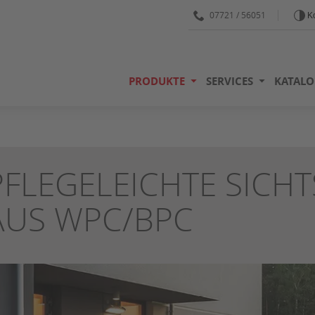
07721 / 56051
Ko
PRODUKTE
SERVICES
KATALO
PFLEGELEICHTE SICH
AUS WPC/BPC