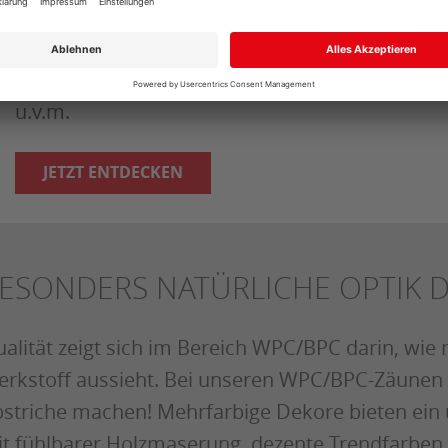
BEHA - GARTEN EDITION
Ideen für Ihren Garten ✓Terrassen ✓Zäune ✓
u.v.m.
JETZT ENTDECKEN
ESONDERS NATÜRLICHE OPTIK 
alität zeigt sich im Bereich WPC/BPC darin, wie
rkstoff aussieht. Bei unseren WPC/BPC-Zäunen 
striche machen! Mehrfarbige Dekore bieten ein
t fühlbarer Holzmaserung, dezente Trendfarben 