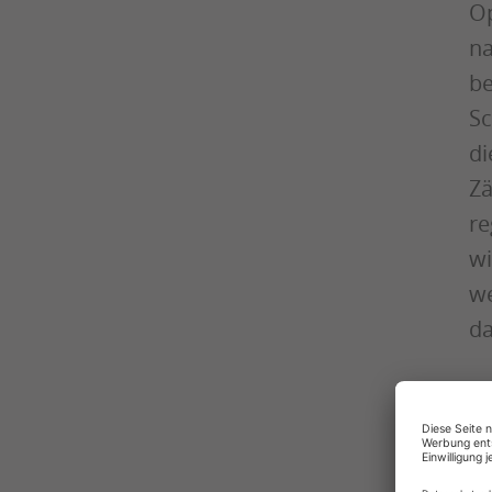
Op
na
be
Sc
di
Zä
re
wi
we
da