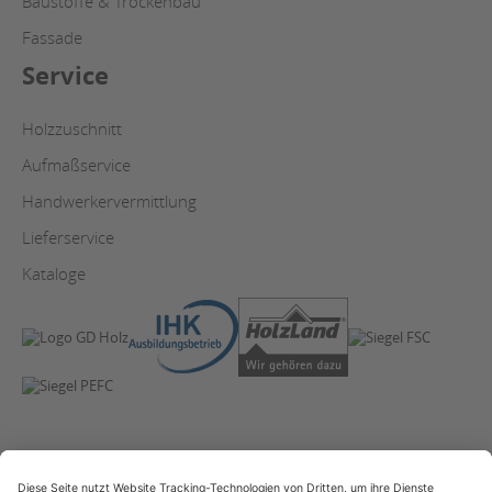
Baustoffe & Trockenbau
Fassade
Service
Holzzuschnitt
Aufmaßservice
Handwerkervermittlung
Lieferservice
Kataloge