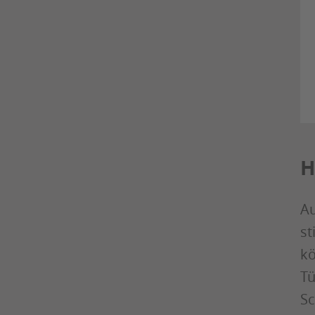
H
Au
st
kö
Tü
Sc