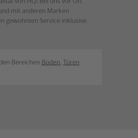
lität von HQ! Bei uns vor Ort
 und mit anderen Marken
en gewohnten Service inklusive
n den Bereichen
Boden
,
Türen