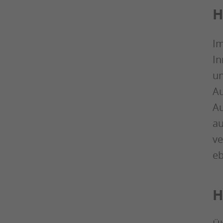
H
Im
In
un
Au
Au
au
ve
eb
H