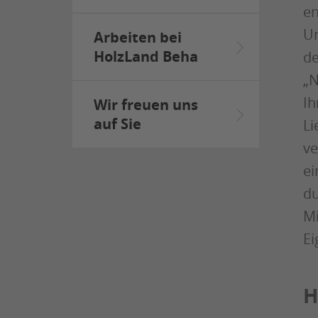
en
Un
Arbeiten bei
HolzLand Beha
de
„N
Ih
Wir freuen uns
auf Sie
Li
ve
ei
du
Mi
Ei
H