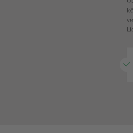
Üb
kö
ve
Li