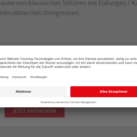
anne von klassischen Stiltüren mit Füllungen / 
nimalistischen Designtüren.
HQ TÜR
Neue Türen für Ihr Zuhause. Jetzt neu: BLACKLI
HQ Türbeschläge in Schwarz matt.
JETZT ENTDECKEN